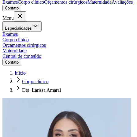
Exames
Corpo clínico
Orçamentos cirúrgicos
Maternidade
Avaliações
Contato
Menu
Especialidades
Exames
Corpo clínico
Orçamentos cirúrgicos
Maternidade
Central de conteúdo
Contato
Início
Corpo clínico
Dra. Larissa Amaral