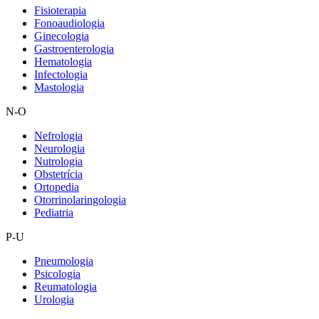
Fisioterapia
Fonoaudiologia
Ginecologia
Gastroenterologia
Hematologia
Infectologia
Mastologia
N-O
Nefrologia
Neurologia
Nutrologia
Obstetrícia
Ortopedia
Otorrinolaringologia
Pediatria
P-U
Pneumologia
Psicologia
Reumatologia
Urologia