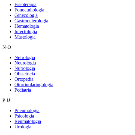
Fisioterapia
Fonoaudiologia
Ginecologia
Gastroenterologia
Hematologia
Infectologia
Mastologia
N-O
Nefrologia
Neurologia
Nutrologia
Obstetrícia
Ortopedia
Otorrinolaringologia
Pediatria
P-U
Pneumologia
Psicologia
Reumatologia
Urologia