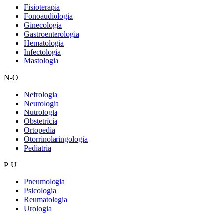
Fisioterapia
Fonoaudiologia
Ginecologia
Gastroenterologia
Hematologia
Infectologia
Mastologia
N-O
Nefrologia
Neurologia
Nutrologia
Obstetrícia
Ortopedia
Otorrinolaringologia
Pediatria
P-U
Pneumologia
Psicologia
Reumatologia
Urologia