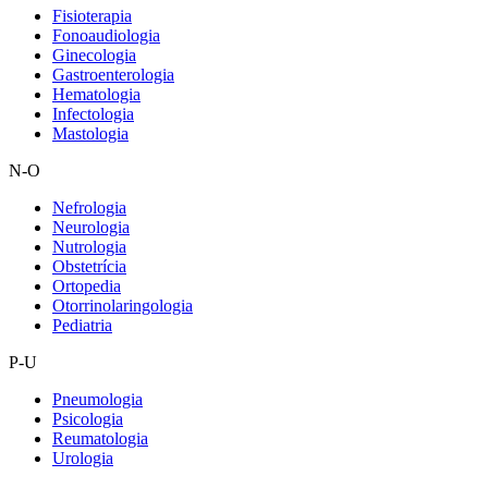
Fisioterapia
Fonoaudiologia
Ginecologia
Gastroenterologia
Hematologia
Infectologia
Mastologia
N-O
Nefrologia
Neurologia
Nutrologia
Obstetrícia
Ortopedia
Otorrinolaringologia
Pediatria
P-U
Pneumologia
Psicologia
Reumatologia
Urologia