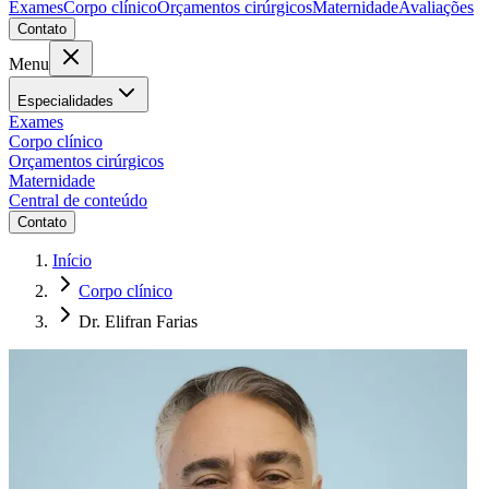
Exames
Corpo clínico
Orçamentos cirúrgicos
Maternidade
Avaliações
Contato
Menu
Especialidades
Exames
Corpo clínico
Orçamentos cirúrgicos
Maternidade
Central de conteúdo
Contato
Início
Corpo clínico
Dr. Elifran Farias