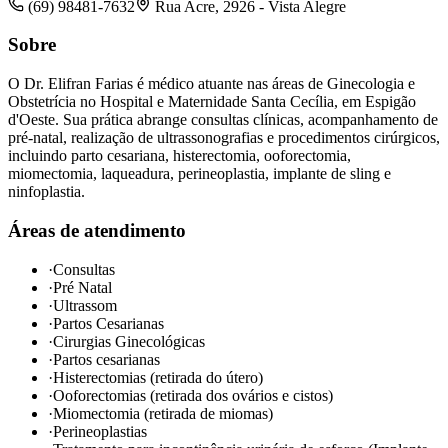
(69) 98481-7632
Rua Acre, 2926 - Vista Alegre
Sobre
O Dr. Elifran Farias é médico atuante nas áreas de Ginecologia e
Obstetrícia no Hospital e Maternidade Santa Cecília, em Espigão
d'Oeste. Sua prática abrange consultas clínicas, acompanhamento de
pré-natal, realização de ultrassonografias e procedimentos cirúrgicos,
incluindo parto cesariana, histerectomia, ooforectomia,
miomectomia, laqueadura, perineoplastia, implante de sling e
ninfoplastia.
Áreas de atendimento
·
Consultas
·
Pré Natal
·
Ultrassom
·
Partos Cesarianas
·
Cirurgias Ginecológicas
·
Partos cesarianas
·
Histerectomias (retirada do útero)
·
Ooforectomias (retirada dos ovários e cistos)
·
Miomectomia (retirada de miomas)
·
Perineoplastias