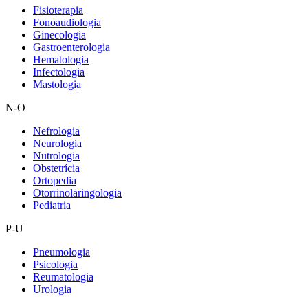
Fisioterapia
Fonoaudiologia
Ginecologia
Gastroenterologia
Hematologia
Infectologia
Mastologia
N-O
Nefrologia
Neurologia
Nutrologia
Obstetrícia
Ortopedia
Otorrinolaringologia
Pediatria
P-U
Pneumologia
Psicologia
Reumatologia
Urologia