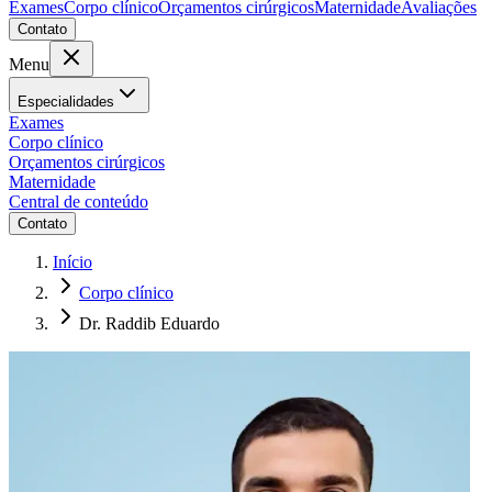
Exames
Corpo clínico
Orçamentos cirúrgicos
Maternidade
Avaliações
Contato
Menu
Especialidades
Exames
Corpo clínico
Orçamentos cirúrgicos
Maternidade
Central de conteúdo
Contato
Início
Corpo clínico
Dr. Raddib Eduardo