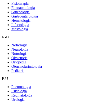
Fisioterapia
Fonoaudiologia
Ginecologia
Gastroenterologia
Hematologia
Infectologia
Mastologia
N-O
Nefrologia
Neurologia
Nutrologia
Obstetrícia
Ortopedia
Otorrinolaringologia
Pediatria
P-U
Pneumologia
Psicologia
Reumatologia
Urologia