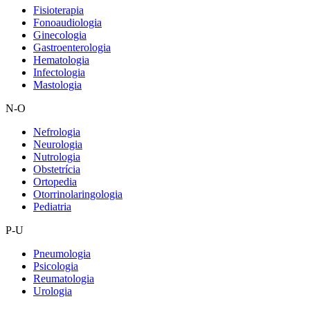
Fisioterapia
Fonoaudiologia
Ginecologia
Gastroenterologia
Hematologia
Infectologia
Mastologia
N-O
Nefrologia
Neurologia
Nutrologia
Obstetrícia
Ortopedia
Otorrinolaringologia
Pediatria
P-U
Pneumologia
Psicologia
Reumatologia
Urologia