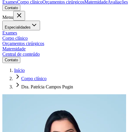
Exames
Corpo clínico
Orçamentos cirúrgicos
Maternidade
Avaliações
Contato
Menu
Especialidades
Exames
Corpo clínico
Orçamentos cirúrgicos
Maternidade
Central de conteúdo
Contato
Início
Corpo clínico
Dra. Patrícia Campos Pugin